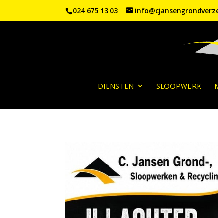
024 675 13 03
info@cjansengrondverze
DIENSTEN
SLOOPWERK