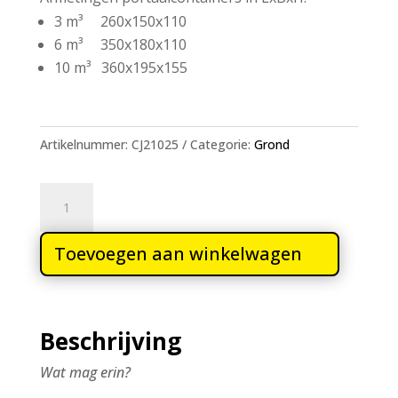
3 m³ 260x150x110
6 m³ 350x180x110
10 m³ 360x195x155
Artikelnummer:
CJ21025
Categorie:
Grond
6
m³
Portaal
Toevoegen aan winkelwagen
container
grond
aantal
Beschrijving
Wat mag erin?