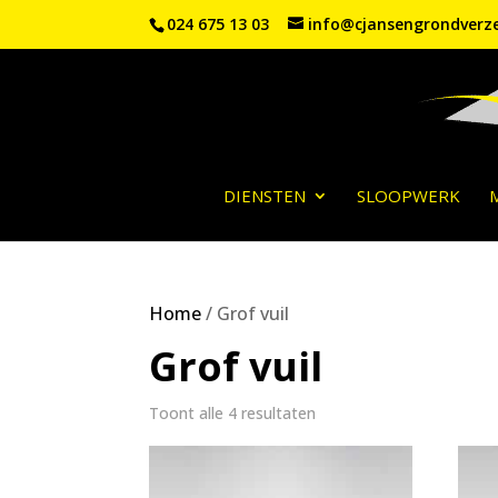
024 675 13 03
info@cjansengrondverze
DIENSTEN
SLOOPWERK
Home
/ Grof vuil
Grof vuil
Toont alle 4 resultaten