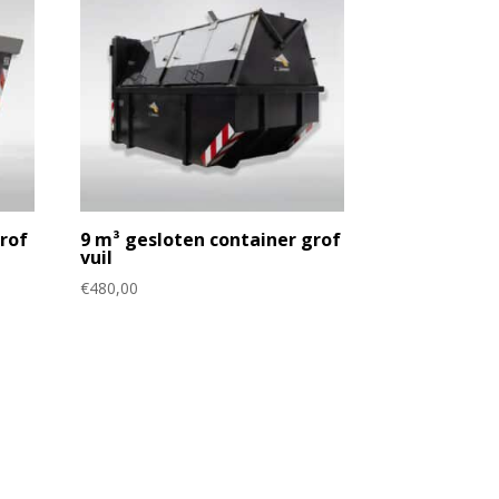
grof
9 m³ gesloten container grof
vuil
€
480,00