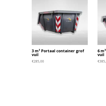
3 m³ Portaal container grof
6 m³
vuil
vuil
€
285,00
€
385