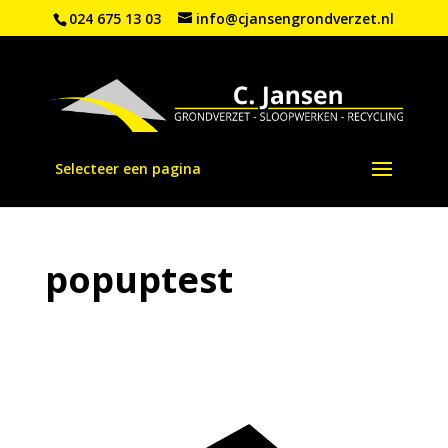
024 675 13 03
info@cjansengrondverzet.nl
Selecteer een pagina
popuptest